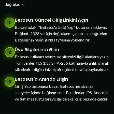
doğruladık.
Betasus Güncel Giriş Linkini Açın
1
Bu sayfadaki "Betasus'a Giriş Yap" butonuna tıklayın.
Bağlantı 2026 yılı için doğrulanmış olup sizi doğrudan
Betasus'un resmi giriş sayfasına yönlendirir.
Üye Bilgilerinizi Girin
2
Betasus kullanıcı adınızı ve şifrenizi ilgili alanlara yazın.
Tüm veriler TLS 1.3 / SHA-256 katmanıyla anlık olarak
şifrelenir; bilgileriniz hiçbir üçüncü tarafla paylaşılmaz.
Betasus'a Anında Erişin
3
Giriş Yap butonuna basın; Betasus hesabınıza
saniyeler içinde bağlanırsınız. Bu adımlar iOS, Android
ve tüm masaüstü tarayıcılarda eksiksiz biçimde çalışır.